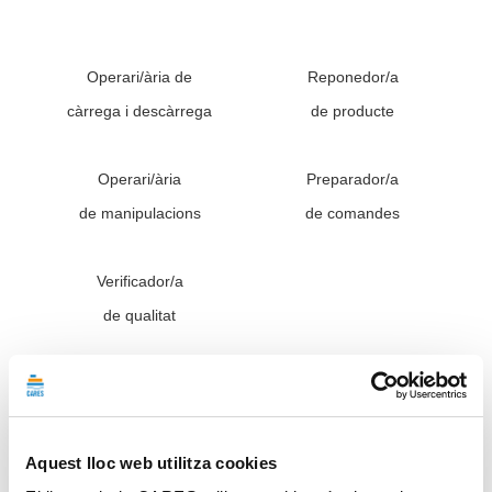
Operari/ària de
Reponedor/a
càrrega i descàrrega
de producte
Operari/ària
Preparador/a
de manipulacions
de comandes
Verificador/a
de qualitat
Operador/a de carretons
Transportista de
i plataformes elevadores
vehicles de mercaderies
Aquest lloc web utilitza cookies
Operari/ària
Operari/ària de