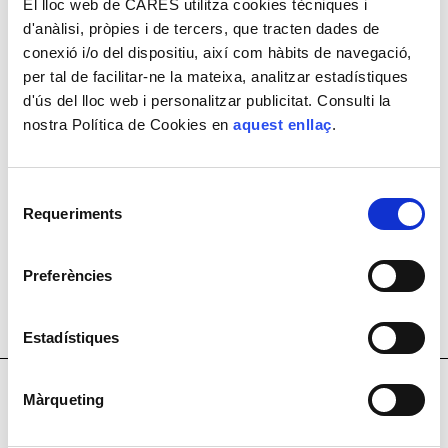
El lloc web de CARES utilitza cookies tècniques i
de manteniment
neteja industrial
d'anàlisi, pròpies i de tercers, que tracten dades de
conexió i/o del dispositiu, així com hàbits de navegació,
per tal de facilitar-ne la mateixa, analitzar estadístiques
Administratiu/iva
d'ús del lloc web i personalitzar publicitat. Consulti la
de magatzem
nostra Política de Cookies en
aquest enllaç
.
Selecció
Requeriments
de
consentiment
Preferències
25 anys
Estadístiques
Màrqueting