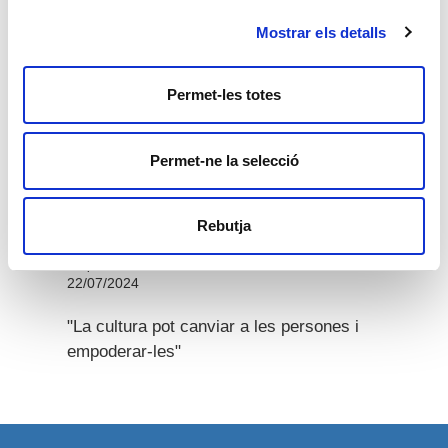
23/10/2024
Mostrar els detalls
"Les necessitats de les persones amb
discapacitat en envellir augmenten per la
seva situació"
Permet-les totes
16/08/2024
Permet-ne la selecció
Previous
Nex
"Amb el nou decret es pretén que
Catalunya sigui el lloc més accessible del
Rebutja
món"
22/07/2024
"La cultura pot canviar a les persones i
empoderar-les"