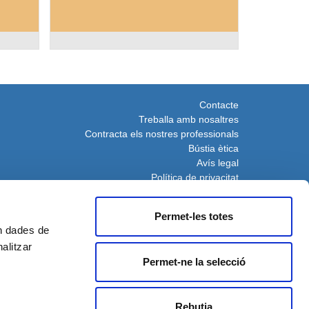
Contacte
Treballa amb nosaltres
Contracta els nostres professionals
Bústia ètica
Avís legal
Política de privacita
t
Cookies
Permet-les totes
en dades de
nalitzar
posta de la Unió Europea a la pandèmia de COVID-19
Permet-ne la selecció
Rebutja