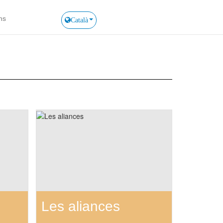
ns
Català
Les aliances