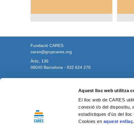
Fundació CARES
cares@grupcares.org
Àrtic, 136
08040 Barcelona - 932 624 270
Aquest lloc web utilitza 
El lloc web de CARES utilit
conexió i/o del dispositiu, 
*Aquesta actuació està impulsada i subvencionada 
estadístiques d'ús del lloc 
Cookies en
aquest enllaç