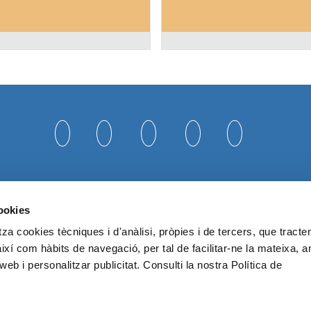
cookies
za cookies tècniques i d'anàlisi, pròpies i de tercers, que tract
així com hàbits de navegació, per tal de facilitar-ne la mateixa, a
pel Departament d’Empresa i Treball i finançada pel Fons Social Europeu com a part de la res
web i personalitzar publicitat. Consulti la nostra Política de
.