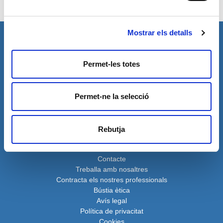
Mostrar els detalls
Fundació CARES
cares@grupcares.org
Àrtic, 136
Permet-les totes
08040 Barcelona - 932 624 270
Permet-ne la selecció
Rebutja
Contacte
Treballa amb nosaltres
Contracta els nostres professionals
Bústia ètica
Avís legal
Política de privacita
t
Cookies