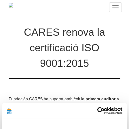
Toggle
navigat
CARES renova la
certificació ISO
9001:2015
Fundación CARES ha superat amb èxit la
primera auditoria
de seguiment
de la certificació
ISO 9001:2015
al centre
operatiu de
Mas Blau
(El Prat de Llobregat) i a les seves
oficines centrals ubicades a la Zona d’Activitats Logístiques
(ZAL) del Port de Barcelona.