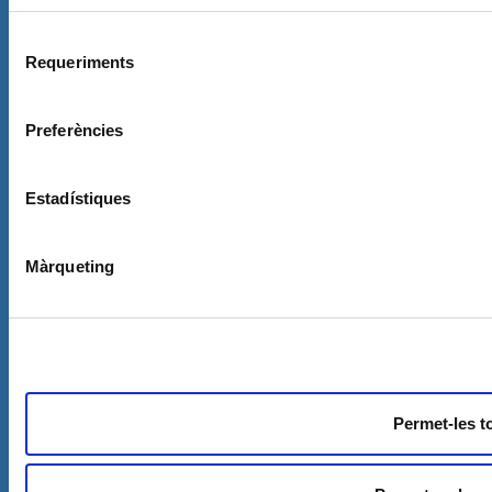
Selecció
Requeriments
de
consentiment
Preferències
Contacte
Estadístiques
Treballa amb nosaltres
Contracta els nostres professionals
Bústia ètica
Màrqueting
Avís legal
Política de privacita
t
Cookies
Permet-les t
*Aquesta actuació està impulsada i subvencionada pel Departament d’Empresa i Treball i
finançada pel Fons Social Europeu com a part de la resposta de la Unió Europea a la
pandèmia de COVID-19