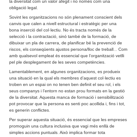
la diversitat com un valor afegit i no només com una
obligació legal.
Sovint les organitzacions no són plenament conscient dels
canvis que calen a nivell estructural i estratègic per una
bona inserció del col·lectiu. No és tracta només de la
selecció i la contractació, sinó també de la formació, de
dibuixar un pla de carrera, de planificar bé la prevenció de
riscos, els conseqüents ajustos persona/lloc de treball... Com
amb qualsevol empleat és essencial que l’organització vetlli
pel ple desplegament de les seves competències.
Lamentablement, en algunes organitzacions, es produeix
una situació en la qual els membres d’aquest col·lectiu es
troben en un espai on no tenen ben definit el seu rol, i els
seus companys i l’entorn no estan prou formats en la gestió
de la diversitat. Aquesta manca de formació i sensibilització
pot provocar que la persona es senti poc acollida i, fins i tot,
es generin conflictes.
Per superar aquesta situació, és essencial que les empreses
promoguin una cultura inclusiva que vagi més enllà de
simples accions puntuals. Això implica formar tota