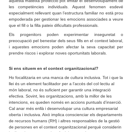
aquesta mateixa protecció pot limitar el desenvolupament de
les competències individuals. Aquest fenomen esdevé
especialment rellevant quan l’estructura familiar no està prou
empoderada per gestionar les emocions associades a veure
que el fill o la filla pateix dificultats professionals.
Els progenitors poden experimentar inseguretat o
preocupació pel benestar dels seus fills en el context laboral,
i aquestes emocions poden afectar la seva capacitat per
prendre riscos i explorar noves oportunitats laborals.
Si ens situem en el context organitzacional?
Ho focalitzaria en una manca de cultura inclusiva. Tot i que la
llei és un element facilitador per a l’accés del col·lectiu al
món laboral, no és suficient per garantir una integració
efectiva. Sovint, les organitzacions, amb la millor de les
intencions, es queden només en accions puntuals d’inserció.
Cal anar més enllà i desenvolupar una cultura empresarial
oberta i inclusiva. Això implica conscienciar els departaments
de recursos humans (RH) i altres responsables de la gestió
de persones en el context organitzacional perquè considerin