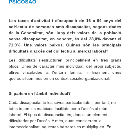
PSICOSAO
Les taxes d'activitat i d'ocupació de 16 a 64 anys del
col·lectiu de persones amb discapacitat, segons dades
de la Generalitat, són lluny dels valors de la població
sense discapacitat, en concret, és del 28,0% davant el
71,9%. Uns valors baixos. Quines són les principals
dificultats d'accés del col·lectiu al mercat laboral?
Les dificultats s'estructuren principalment en tres grans
blocs: Unes de caràcter més individual, del propi subjecte,
altres vinculades a l'entorn familiar i finalment unes
que es situen més en un context social/organitzacional.
Si parlem en l'àmbit individual?
Cada discapacitat té les seves particularitats i, per tant, no
totes tenen les mateixes facilitats per a l’accés al món
laboral. El tipus de discapacitat és, doncs, un element
dificultador per l’accés. A més, quan considerem la
interseccionalitat, aquestes barreres es multipliquen. En