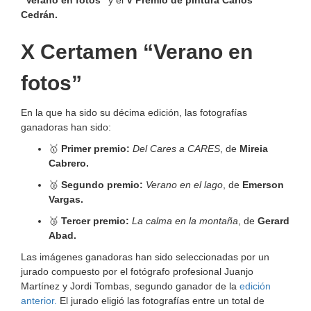
“Verano en fotos”
y el
V Premio de pintura Carlos
Cedrán.
X Certamen “Verano en
fotos”
En la que ha sido su décima edición, las fotografías
ganadoras han sido:
🥇
Primer premio:
Del Cares a CARES
, de
Mireia
Cabrero.
🥈
Segundo premio:
Verano en el lago
, de
Emerson
Vargas.
🥉
Tercer premio:
La calma en la montaña
, de
Gerard
Abad.
Las imágenes ganadoras han sido seleccionadas por un
jurado compuesto por el fotógrafo profesional Juanjo
Martínez y Jordi Tombas, segundo ganador de la
edición
anterior.
El jurado eligió las fotografías entre un total de