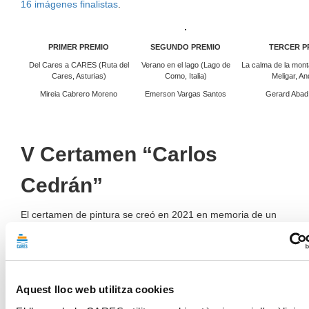
16 imágenes finalistas
.
PRIMER PREMIO
SEGUNDO PREMIO
TERCER P
Del Cares a CARES (Ruta del
Verano en el lago (Lago de
La calma de la mont
Cares, Asturias)
Como, Italia)
Meligar, An
Mireia Cabrero Moreno
Emerson Vargas Santos
Gerard Abad
V Certamen “Carlos
Cedrán”
El certamen de pintura se creó en 2021 en memoria de un
profesional de Fundación CARES y gran amante del arte. En
esta 5ª edición, las pinturas ganadoras han sido:
En la que ha sido su 10ª edición, las fotografías ganadoras
han sido:
Aquest lloc web utilitza cookies
🥇
Primer premio:
El vigía resistente
, de
Daniel