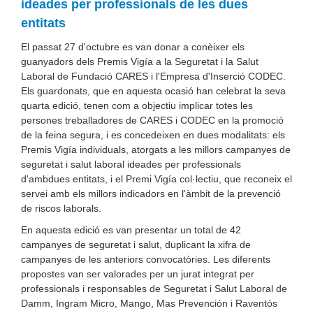
ideades per professionals de les dues
entitats
El passat 27 d'octubre es van donar a conèixer els
guanyadors dels Premis Vigía a la Seguretat i la Salut
Laboral de Fundació CARES i l'Empresa d'Inserció CODEC.
Els guardonats, que en aquesta ocasió han celebrat la seva
quarta edició, tenen com a objectiu implicar totes les
persones treballadores de CARES i CODEC en la promoció
de la feina segura, i es concedeixen en dues modalitats: els
Premis Vigía individuals, atorgats a les millors campanyes de
seguretat i salut laboral ideades per professionals
d'ambdues entitats, i el Premi Vigía col·lectiu, que reconeix el
servei amb els millors indicadors en l'àmbit de la prevenció
de riscos laborals.
En aquesta edició es van presentar un total de 42
campanyes de seguretat i salut, duplicant la xifra de
campanyes de les anteriors convocatòries. Les diferents
propostes van ser valorades per un jurat integrat per
professionals i responsables de Seguretat i Salut Laboral de
Damm, Ingram Micro, Mango, Mas Prevención i Raventós