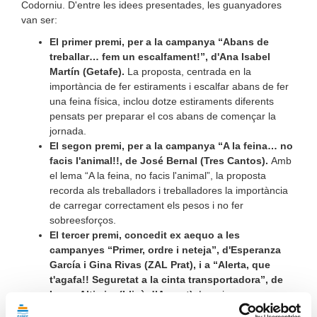
Codorniu. D'entre les idees presentades, les guanyadores
van ser:
El primer premi, per a la campanya “Abans de
treballar… fem un escalfament!”, d'Ana Isabel
Martín (Getafe).
La proposta, centrada en la
importància de fer estiraments i escalfar abans de fer
una feina física, inclou dotze estiraments diferents
pensats per preparar el cos abans de començar la
jornada.
El segon premi, per a la campanya “A la feina… no
facis l'animal!!, de José Bernal (Tres Cantos).
Amb
el lema “A la feina, no facis l'animal”, la proposta
recorda als treballadors i treballadores la importància
de carregar correctament els pesos i no fer
sobreesforços.
El tercer premi, concedit ex aequo a les
campanyes “Primer, ordre i neteja”, d'Esperanza
García i Gina Rivas (ZAL Prat), i a “Alerta, que
t'agafa!! Seguretat a la cinta transportadora”, de
Laura Altimira (Lliçà d’Amunt).
La primera
campanya destaca la importància de mantenir els